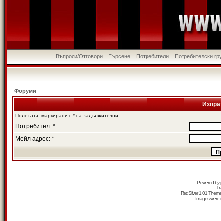
Въпроси/Отговори
Търсене
Потребители
Потребителски гр
Форуми
Изпра
Полетата, маркирани с * са задължителни
Потребител: *
Мейл адрес: *
Powered by
Tr
RedSilver 1.01 Them
Images were