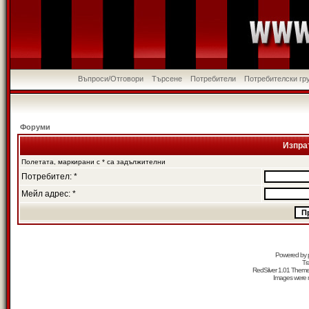
Въпроси/Отговори
Търсене
Потребители
Потребителски гр
Форуми
Изпра
Полетата, маркирани с * са задължителни
Потребител: *
Мейл адрес: *
Powered by
Tr
RedSilver 1.01 Them
Images were