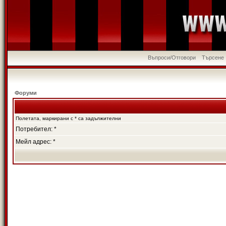
Въпроси/Отговори
Търсене
Форуми
Полетата, маркирани с * са задължителни
Потребител: *
Мейл адрес: *