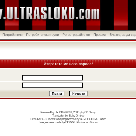
Потребители
Потребителски групи
Регистрирайте се
Профил
Влезте, за да в
Изпратете ми нова парола!
Powered by
phpBB
© 2001, 2005 phpBB Group
Translation by:
Boby Dimitrov
RedSilver 1.01 Theme was programmed by
DEVPPL
HTML Forum
Images were made by
DEVPPL
Photoshop Forum