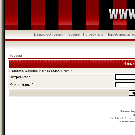
Въпроси/Отговори
Търсене
Потребители
Потребителски гр
Форуми
Изпра
Полетата, маркирани с * са задължителни
Потребител: *
Мейл адрес: *
Powered by
Tr
RedSilver 1.01 Them
Images were