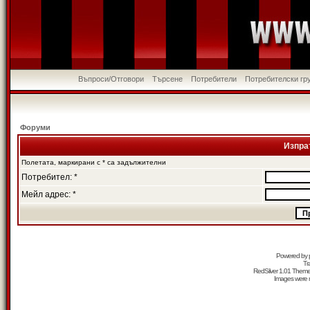
Въпроси/Отговори
Търсене
Потребители
Потребителски гр
Форуми
Изпра
Полетата, маркирани с * са задължителни
Потребител: *
Мейл адрес: *
Powered by
Tr
RedSilver 1.01 Them
Images were