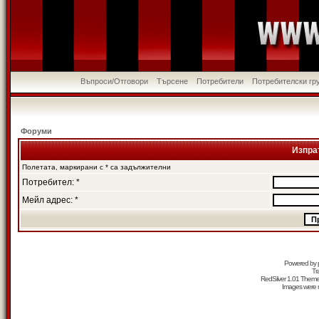
Въпроси/Отговори
Търсене
Потребители
Потребителски гр
Форуми
Изпра
Полетата, маркирани с * са задължителни
Потребител: *
Мейл адрес: *
Powered by
Tr
RedSilver 1.01 Them
Images were