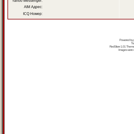
Yahoo Messenger:
AIM Адрес:
ICQ Номер:
Powered by
Tr
RedSilver 1.01 Them
Images were