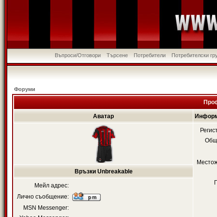
Въпроси/Отговори
Търсене
Потребители
Потребителски гр
Форуми
Проф
Аватар
Информ
Регис
Общ
Местож
Връзки Unbreakable
Мейл адрес:
Лично съобщение:
MSN Messenger: