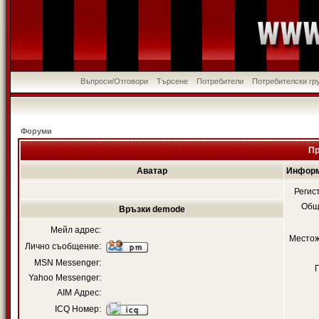
Въпроси/Отговори
Търсене
Потребители
Потребителски гр
Форуми
Пр
Аватар
Информ
Регис
Общ
Връзки demode
Мейл адрес:
Местож
Лично съобщение:
MSN Messenger:
Yahoo Messenger:
AIM Адрес:
ICQ Номер: