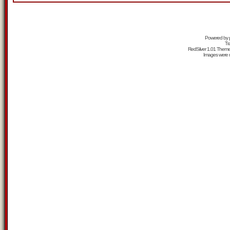
Powered by
Tr
RedSilver 1.01 Them
Images were