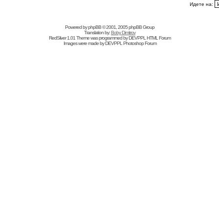
Идете на:
Powered by
phpBB
© 2001, 2005 phpBB Group
Translation by:
Boby Dimitrov
RedSilver 1.01 Theme was programmed by
DEVPPL
HTML Forum
Images were made by
DEVPPL
Photoshop Forum