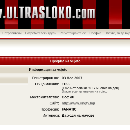
Потребители
Потребителски групи
Регистрирайте се
Профил
Влезте, за да в
Профил на vujeto
Информация за vujeto
Регистриран на:
03 Ное 2007
Общо мнения:
1163
[1.02% от всички / 0.17 мнения на ден]
Вижте всички мнения на vujeto
Местожителство:
София
Сайт:
http://www.ringtv.bg/
Професия:
FANATIC
Интереси:
Да ходя на мачове