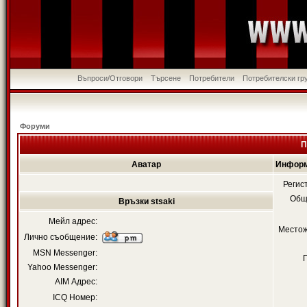
Въпроси/Отговори
Търсене
Потребители
Потребителски гр
Форуми
П
Аватар
Информ
Регис
Общ
Връзки stsaki
Мейл адрес:
Местож
Лично съобщение:
MSN Messenger:
Yahoo Messenger:
AIM Адрес:
ICQ Номер: