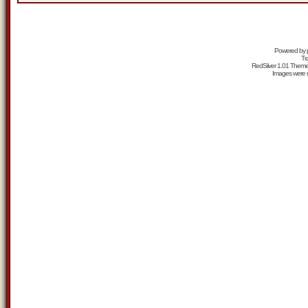
Powered by
Tr
RedSilver 1.01 Them
Images were