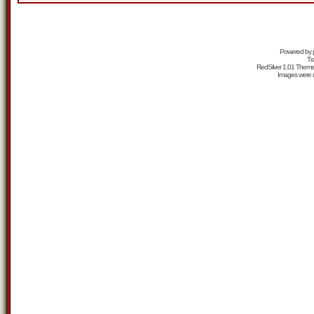
Powered by
Tr
RedSilver 1.01 Them
Images were