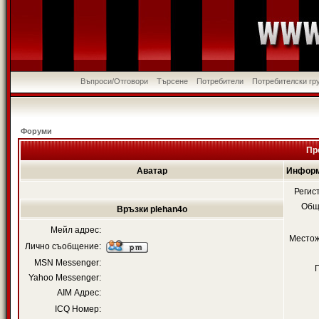
Въпроси/Отговори
Търсене
Потребители
Потребителски гр
Форуми
Пр
Аватар
Информ
Регис
Общ
Връзки plehan4o
Мейл адрес:
Местож
Лично съобщение:
MSN Messenger:
Yahoo Messenger:
AIM Адрес:
ICQ Номер: