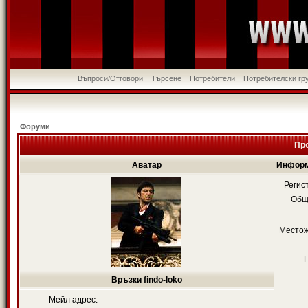
Въпроси/Отговори
Търсене
Потребители
Потребителски гр
Форуми
Про
Аватар
Информа
Регис
Общ
Местож
Връзки findo-loko
Мейл адрес: