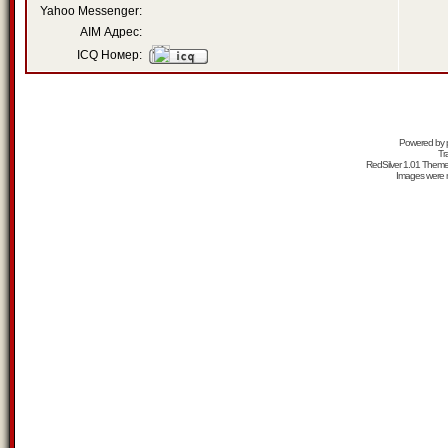
Yahoo Messenger:
AIM Адрес:
ICQ Номер:
Powered by
Tr
RedSilver 1.01 Them
Images were