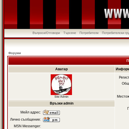
Въпроси/Отговори
Търсене
Потребители
Потребителски гр
Форуми
П
Аватар
Информ
Регис
Общ
Местож
Site Admin
Връзки admin
Мейл адрес:
Лично съобщение:
MSN Messenger: