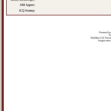
AIM Адрес:
ICQ Номер:
Powered by
Tr
RedSilver 1.01 Them
Images were