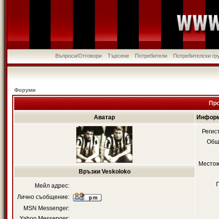
Въпроси/Отговори
Търсене
Потребители
Потребителски гр
Форуми
Про
Аватар
Информ
Регис
Общ
Местож
Връзки Veskoloko
Мейл адрес:
Лично съобщение:
MSN Messenger:
Yahoo Messenger: