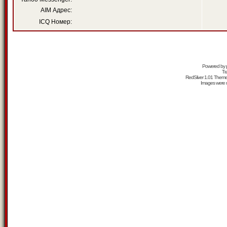
AIM Адрес:
ICQ Номер:
Powered by
Tr
RedSilver 1.01 Them
Images were