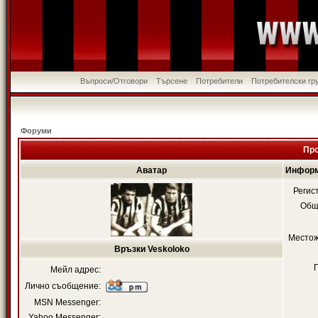
Въпроси/Отговори
Търсене
Потребители
Потребителски гр
Форуми
Про
Аватар
Информ
Регис
Общ
Местож
Връзки Veskoloko
Мейл адрес:
Лично съобщение:
MSN Messenger:
Yahoo Messenger: