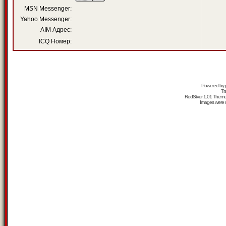
MSN Messenger:
Yahoo Messenger:
AIM Адрес:
ICQ Номер:
Powered by
Tr
RedSilver 1.01 Them
Images were