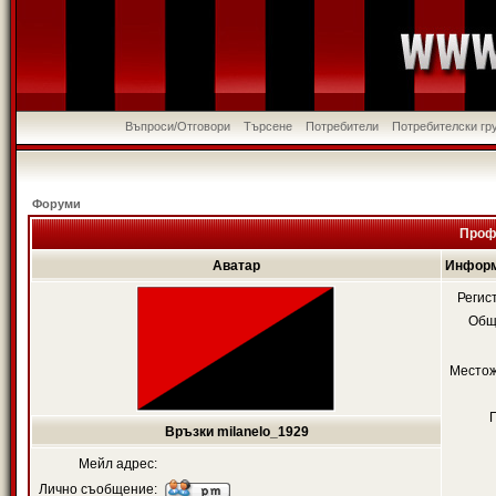
Въпроси/Отговори
Търсене
Потребители
Потребителски гр
Форуми
Профи
Аватар
Информ
Регис
Общ
Местож
Връзки milanelo_1929
Мейл адрес:
Лично съобщение: