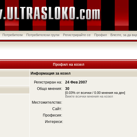
Потребители
Потребителски групи
Регистрирайте се
Профил
Влезте, за да в
Профил на козел
Информация за козел
Регистриран на:
24 Фев 2007
Общо мнения:
30
[0.03% от всички / 0.00 мнения на ден]
Вижте всички мнения на козел
Местожителство:
Сайт:
Професия:
Интереси: