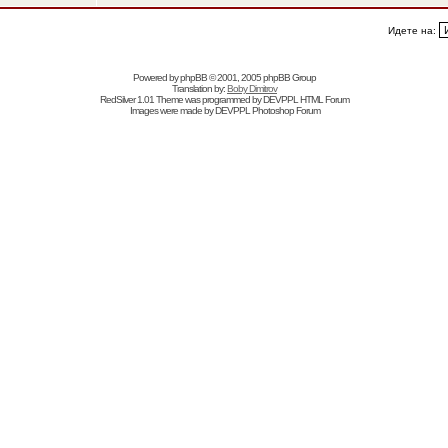
Идете на:
Powered by
phpBB
© 2001, 2005 phpBB Group
Translation by:
Boby Dimitrov
RedSilver 1.01 Theme was programmed by
DEVPPL
HTML Forum
Images were made by
DEVPPL
Photoshop Forum