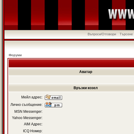
Въпроси/Отговори
Търсене
Форуми
Аватар
Връзки козел
Мейл адрес:
Лично съобщение:
MSN Messenger:
Yahoo Messenger:
AIM Адрес:
ICQ Номер: