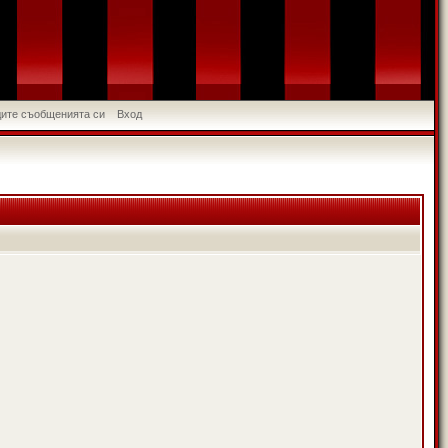
идите съобщенията си
Вход