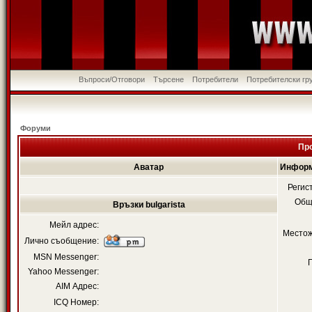
Въпроси/Отговори
Търсене
Потребители
Потребителски гр
Форуми
Про
Аватар
Информа
Регис
Общ
Връзки bulgarista
Мейл адрес:
Местож
Лично съобщение:
MSN Messenger:
Yahoo Messenger:
AIM Адрес:
ICQ Номер: