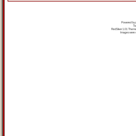
Powered by
Tr
RedSilver 1.01 Them
Images were