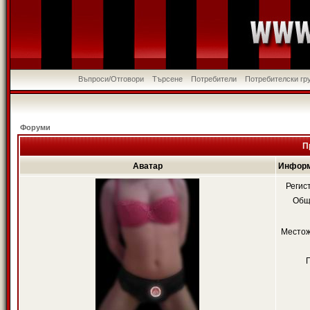
Въпроси/Отговори
Търсене
Потребители
Потребителски гр
Форуми
П
Аватар
Информ
Регис
Общ
Местож