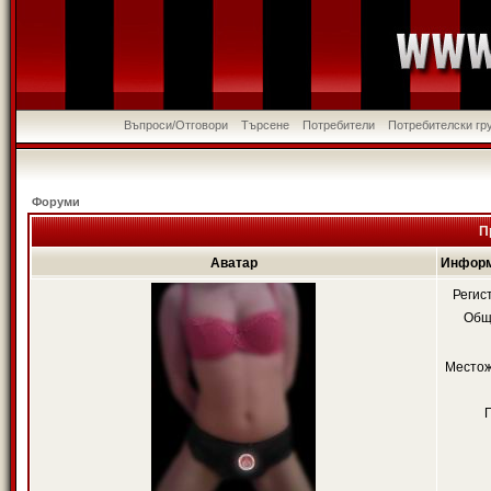
Въпроси/Отговори
Търсене
Потребители
Потребителски гр
Форуми
П
Аватар
Информ
Регис
Общ
Местож