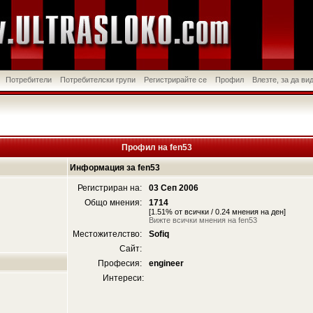
Потребители
Потребителски групи
Регистрирайте се
Профил
Влезте, за да в
Профил на fen53
Информация за fen53
Регистриран на:
03 Сеп 2006
Общо мнения:
1714
[1.51% от всички / 0.24 мнения на ден]
Вижте всички мнения на fen53
Местожителство:
Sofiq
Сайт:
Професия:
engineer
Интереси: