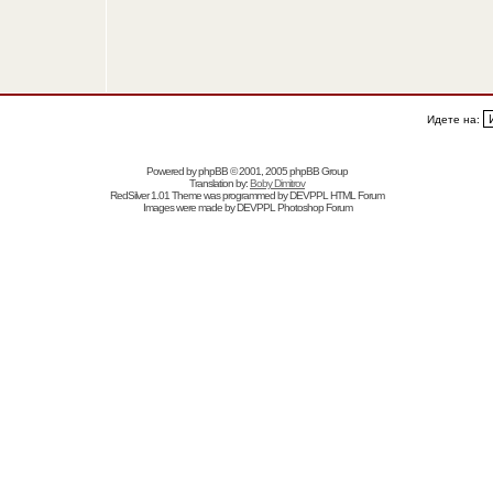
Идете на:
Powered by
phpBB
© 2001, 2005 phpBB Group
Translation by:
Boby Dimitrov
RedSilver 1.01 Theme was programmed by
DEVPPL
HTML Forum
Images were made by
DEVPPL
Photoshop Forum