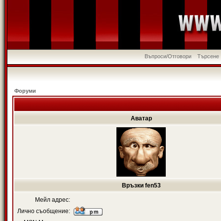
Въпроси/Отговори
Търсене
Форуми
Аватар
Връзки fen53
Мейл адрес:
Лично съобщение: