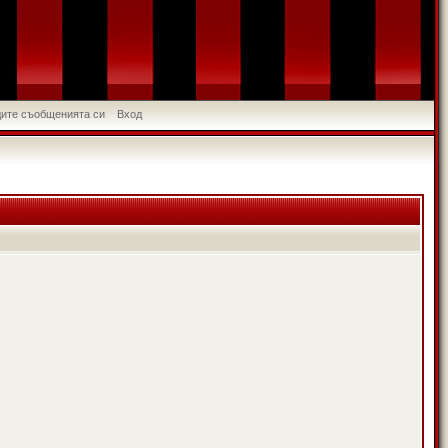
идите съобщенията си
Вход