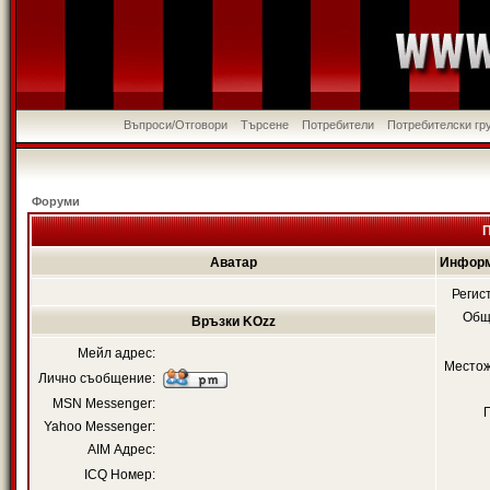
Въпроси/Отговори
Търсене
Потребители
Потребителски гр
Форуми
Аватар
Информ
Регис
Общ
Връзки KOzz
Мейл адрес:
Местож
Лично съобщение:
MSN Messenger:
Yahoo Messenger:
AIM Адрес:
ICQ Номер: