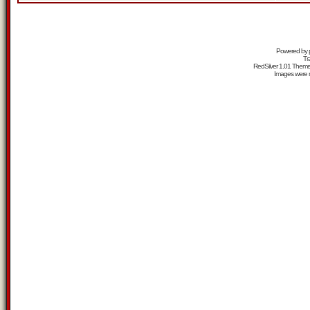
Powered by
Tr
RedSilver 1.01 Them
Images were