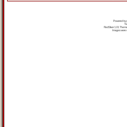
Powered by
Tr
RedSilver 1.01 Them
Images were