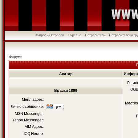
Въпроси/Отговори
Търсене
Потребители
Потребителски гр
Форуми
Аватар
Информ
Регис
Общ
Връзки 1899
Мейл адрес:
Местож
Лично съобщение:
MSN Messenger:
Yahoo Messenger:
AIM Адрес:
ICQ Номер: