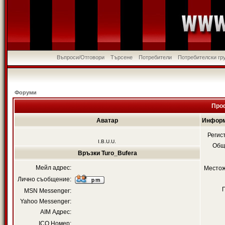
Въпроси/Отговори
Търсене
Потребители
Потребителски гр
Форуми
Проф
Аватар
Информ
Регис
I.B.U.U.
Общ
Връзки Turo_Bufera
Мейл адрес:
Местож
Лично съобщение:
MSN Messenger:
Yahoo Messenger:
AIM Адрес:
ICQ Номер: