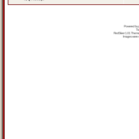
Powered by
Tr
RedSilver 1.01 Them
Images were