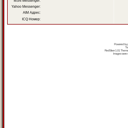
MSN Messenger:
Yahoo Messenger:
AIM Адрес:
ICQ Номер:
Powered by
Tr
RedSilver 1.01 Them
Images were