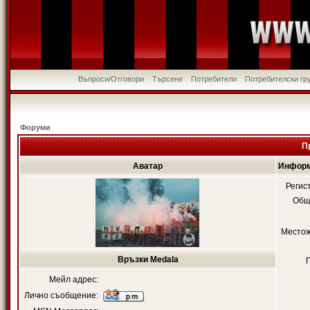
Въпроси/Отговори
Търсене
Потребители
Потребителски гр
Форуми
П
Аватар
Информ
Регис
Общ
Местож
Връзки Medala
Мейл адрес:
Лично съобщение: