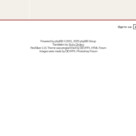
Идете на:
Powered by
phpBB
© 2001, 2005 phpBB Group
Translation by:
Boby Dimitrov
RedSilver 1.01 Theme was programmed by
DEVPPL
HTML Forum
Images were made by
DEVPPL
Photoshop Forum