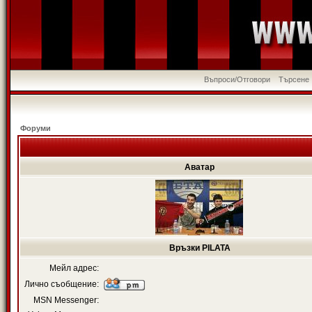
Въпроси/Отговори
Търсене
Форуми
Аватар
Връзки PILATA
Мейл адрес:
Лично съобщение:
MSN Messenger: