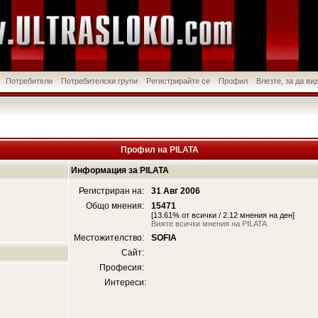
Потребители
Потребителски групи
Регистрирайте се
Профил
Влезте, за да в
Профил на PILATA
Информация за PILATA
Регистриран на:
31 Авг 2006
Общо мнения:
15471
[13.61% от всички / 2.12 мнения на ден]
Вижте всички мнения на PILATA
Местожителство:
SOFIA
Сайт:
Професия:
Интереси: