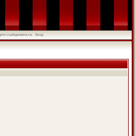
идите съобщенията си
Вход