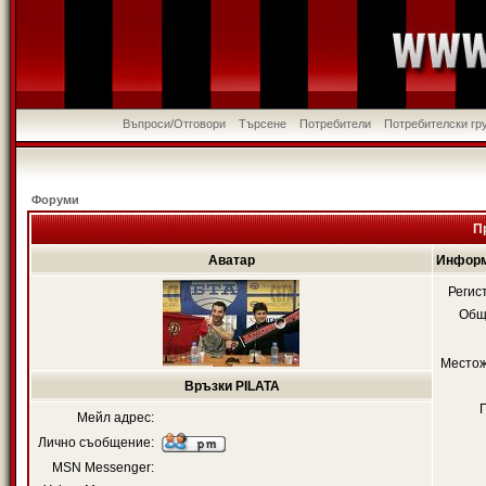
Въпроси/Отговори
Търсене
Потребители
Потребителски гр
Форуми
П
Аватар
Информ
Регис
Общ
Местож
Връзки PILATA
Мейл адрес:
Лично съобщение:
MSN Messenger: