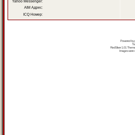
Yahoo Messenger:
AIM Адрес:
ICQ Номер:
Powered by
Tr
RedSilver 1.01 Them
Images were