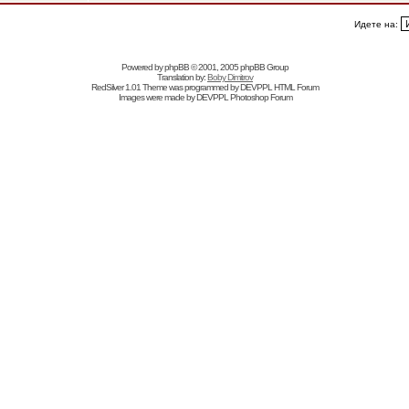
Идете на:
Powered by
phpBB
© 2001, 2005 phpBB Group
Translation by:
Boby Dimitrov
RedSilver 1.01 Theme was programmed by
DEVPPL
HTML Forum
Images were made by
DEVPPL
Photoshop Forum