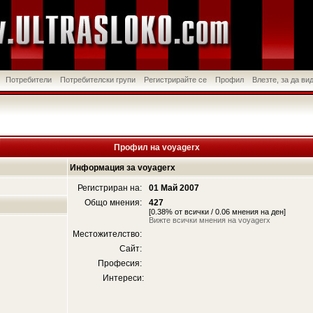
Потребители
Потребителски групи
Регистрирайте се
Профил
Влезте, за да в
Профил на voyagerx
Информация за voyagerx
Регистриран на:
01 Май 2007
Общо мнения:
427
[0.38% от всички / 0.06 мнения на ден]
Вижте всички мнения на voyagerx
Местожителство:
Сайт:
Професия:
Интереси: