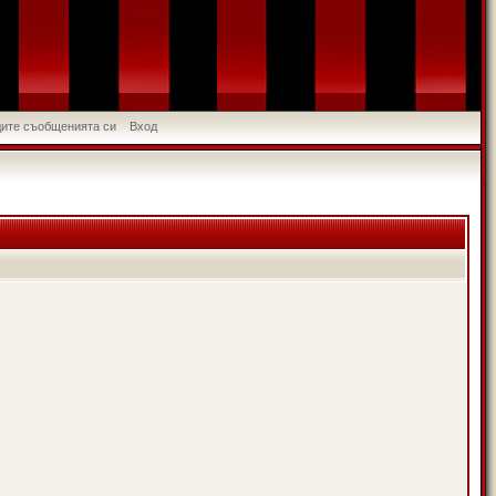
идите съобщенията си
Вход