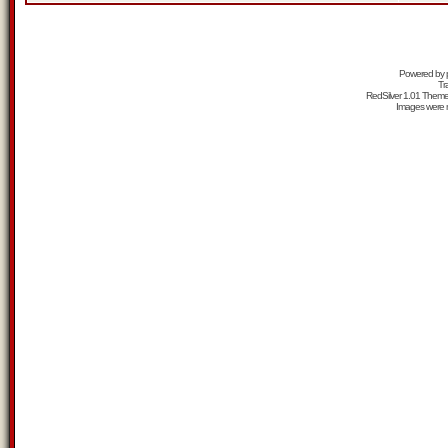
Powered by
Tr
RedSilver 1.01 Them
Images were