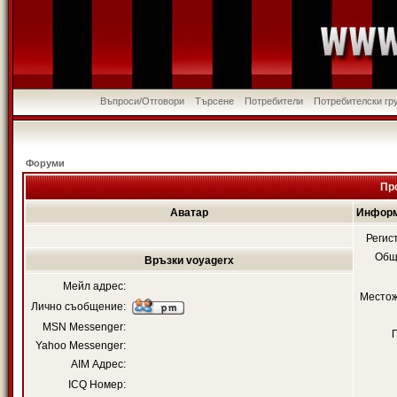
Въпроси/Отговори
Търсене
Потребители
Потребителски гр
Форуми
Пр
Аватар
Информ
Регис
Общ
Връзки voyagerx
Мейл адрес:
Местож
Лично съобщение:
MSN Messenger:
Yahoo Messenger:
AIM Адрес:
ICQ Номер: