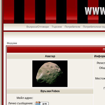
Въпроси/Отговори
Търсене
Потребители
Потребителски гр
Форуми
П
Аватар
Информ
Регис
Общ
Местож
Връзки Fobos
Мейл адрес:
Лично съобщение: