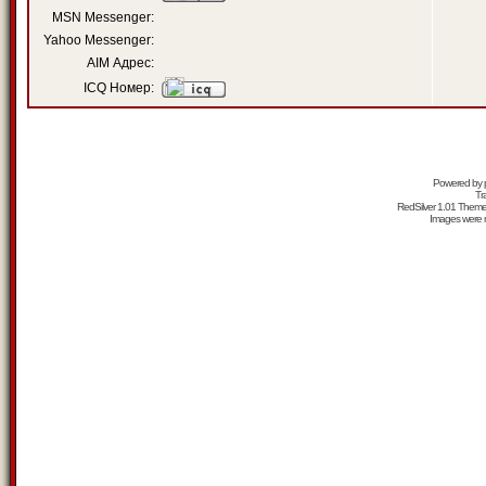
MSN Messenger:
Yahoo Messenger:
AIM Адрес:
ICQ Номер:
Powered by
Tr
RedSilver 1.01 Them
Images were