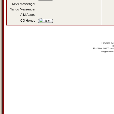
MSN Messenger:
Yahoo Messenger:
AIM Адрес:
ICQ Номер:
Powered by
Tr
RedSilver 1.01 Them
Images were