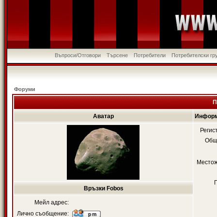
Въпроси/Отговори
Търсене
Потребители
Потребителски гр
Форуми
П
Аватар
Информ
Регис
Общ
Местож
Връзки Fobos
Мейл адрес:
Лично съобщение: