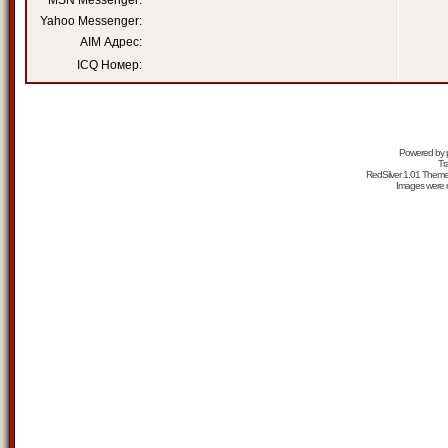
MSN Messenger:
Yahoo Messenger:
AIM Адрес:
ICQ Номер:
Powered by
Tr
RedSilver 1.01 Them
Images were