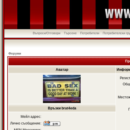
Въпроси/Отговори
Търсене
Потребители
Потребителски гр
Форуми
Пр
Аватар
Информ
Регис
Общ
Местож
Връзки brat4eda
Мейл адрес:
Лично съобщение: