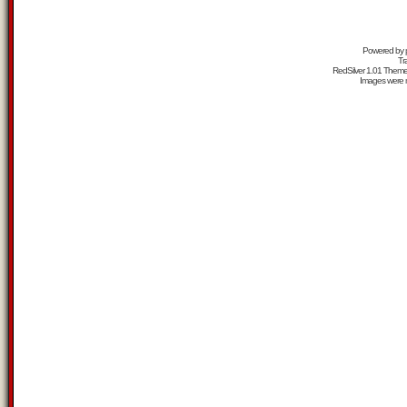
Powered by
Tr
RedSilver 1.01 Them
Images were