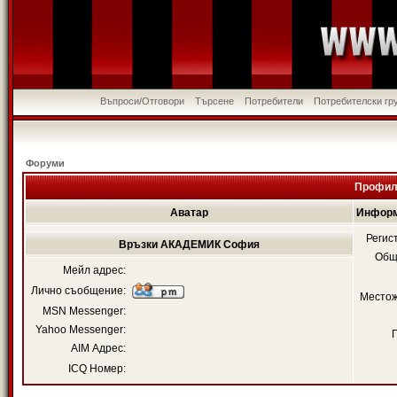
Въпроси/Отговори
Търсене
Потребители
Потребителски гр
Форуми
Профил
Аватар
Информ
Регис
Връзки АКАДЕМИК София
Общ
Мейл адрес:
Лично съобщение:
Местож
MSN Messenger:
Yahoo Messenger:
AIM Адрес:
ICQ Номер: