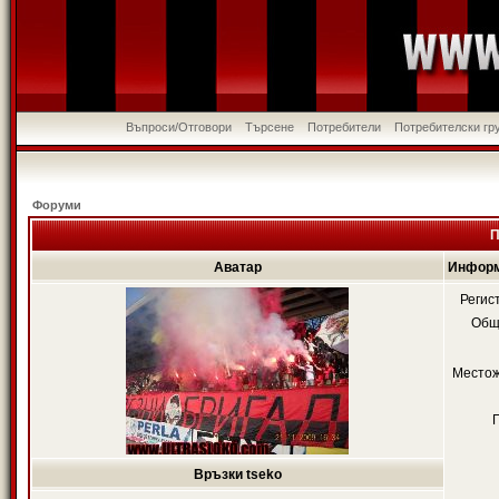
Въпроси/Отговори
Търсене
Потребители
Потребителски гр
Форуми
П
Аватар
Информ
Регис
Общ
Местож
Връзки tseko