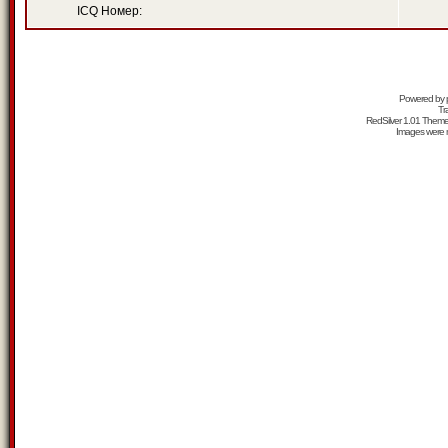
ICQ Номер:
Powered by
Tr
RedSilver 1.01 Them
Images were