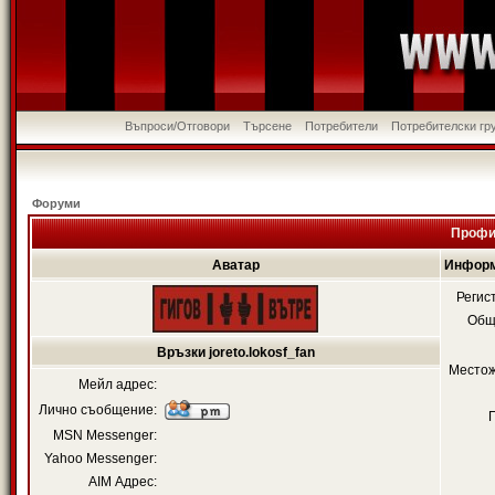
Въпроси/Отговори
Търсене
Потребители
Потребителски гр
Форуми
Профил
Аватар
Информа
Регис
Общ
Връзки joreto.lokosf_fan
Местож
Мейл адрес:
Лично съобщение:
MSN Messenger:
Yahoo Messenger:
AIM Адрес: