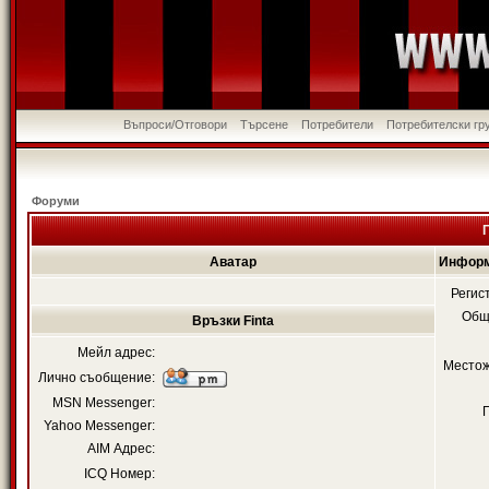
Въпроси/Отговори
Търсене
Потребители
Потребителски гр
Форуми
Аватар
Информ
Регис
Общ
Връзки Finta
Мейл адрес:
Местож
Лично съобщение:
MSN Messenger:
Yahoo Messenger:
AIM Адрес:
ICQ Номер: