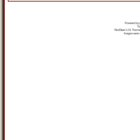
Powered by
Tr
RedSilver 1.01 Them
Images were