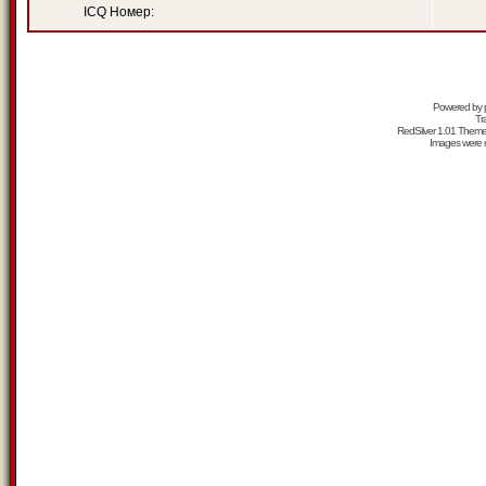
ICQ Номер:
Powered by
Tr
RedSilver 1.01 Them
Images were