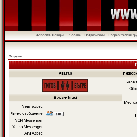
Въпроси/Отговори
Търсене
Потребители
Потребителски гр
Форуми
Аватар
Информ
Регис
Общ
Връзки krasi
Местож
Мейл адрес:
Лично съобщение:
MSN Messenger:
Yahoo Messenger:
AIM Адрес: