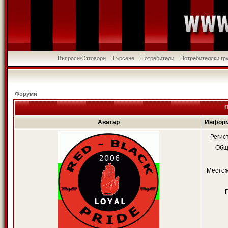
Въпроси/Отговори
Търсене
Потребители
Потребителски гр
Форуми
П
Аватар
Информ
Регис
Общ
Местож