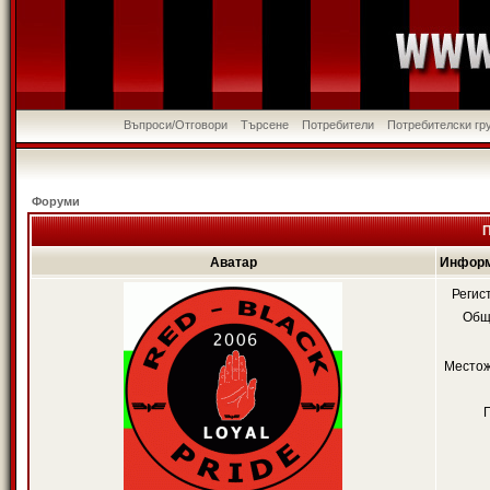
Въпроси/Отговори
Търсене
Потребители
Потребителски гр
Форуми
П
Аватар
Информ
Регис
Общ
Местож