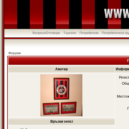
Въпроси/Отговори
Търсене
Потребители
Потребителски гр
Форуми
П
Аватар
Информ
Регис
Общ
Местож
Връзки venci