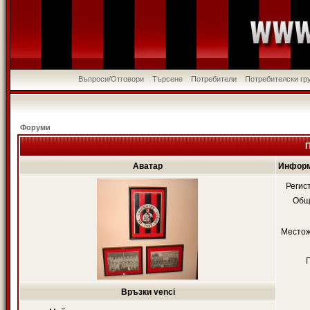
Въпроси/Отговори
Търсене
Потребители
Потребителски гр
Форуми
П
Аватар
Информ
Регис
Общ
Местож
Връзки venci