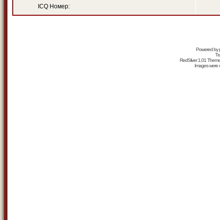
ICQ Номер:
Powered by
Tr
RedSilver 1.01 Them
Images were