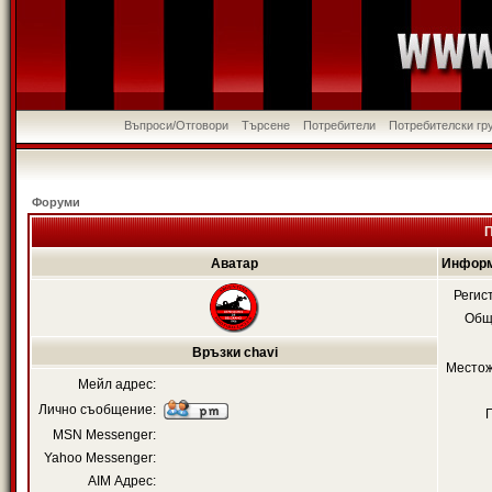
Въпроси/Отговори
Търсене
Потребители
Потребителски гр
Форуми
П
Аватар
Информ
Регис
Общ
Връзки chavi
Местож
Мейл адрес:
Лично съобщение:
MSN Messenger:
Yahoo Messenger:
AIM Адрес: