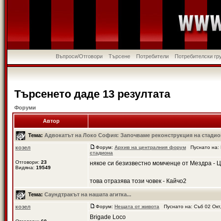
Въпроси/Отговори
Търсене
Потребители
Потребителски гр
Търсенето даде 13 резултата
Форуми
Автор
Тема:
Адвокатът на Локо София: Започваме реконструкция на стадио
козел
Форум:
Архив на централния форум
Пуснато на: 
стадиона
Отговори:
23
някое си безизвестно момченце от Мездра - Ц
Видяна:
19549
това отразява този човек - Кайчо2
Тема:
Саундтракът на нашата агитка...
козел
Форум:
Нещата от живота
Пуснато на: Съб 02 Окт
Brigade Loco