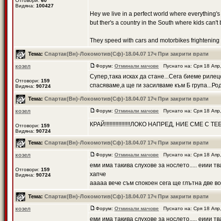
Отговори:
60
Видяна:
100427
Hey we live in a perfect world where everything'
but ther's a country in the South where kids can't
They speed with cars and motorbikes frightening .
Тема:
Спартак(Вн)-Локомотив(Сф)-18.04.07 17ч При закрити врати
козел
Форум:
Отминали мачове
Пуснато на: Сря 18 Апр
Супер,така исках да стане...Сега биеме рилец
Отговори:
159
спасяваме,а ще ги засилваме към Б група...Род
Видяна:
90724
Тема:
Спартак(Вн)-Локомотив(Сф)-18.04.07 17ч При закрити врати
козел
Форум:
Отминали мачове
Пуснато на: Сря 18 Апр
КРАЙ!!!!!!!!!!!!!!!!!ЛОКО НАПРЕД, НИЕ СМЕ С Т
Отговори:
159
Видяна:
90724
Тема:
Спартак(Вн)-Локомотив(Сф)-18.04.07 17ч При закрити врати
козел
Форум:
Отминали мачове
Пуснато на: Сря 18 Апр
еми има такива слухове за нослето..... еиии т
Отговори:
159
хапче
Видяна:
90724
ааааа вече съм спокоен сега ще глътна две вод
Тема:
Спартак(Вн)-Локомотив(Сф)-18.04.07 17ч При закрити врати
козел
Форум:
Отминали мачове
Пуснато на: Сря 18 Апр
еми има такива слухове за нослето..... еиии т