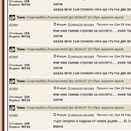
Отговори:
159
хапче
Видяна:
90724
ааааа вече съм спокоен сега ще глътна две вод
Тема:
Спартак(Вн)-Локомотив(Сф)-18.04.07 17ч При закрити врати
козел
Форум:
Отминали мачове
Пуснато на: Сря 18 Апр
еми има такива слухове за нослето..... еиии т
Отговори:
159
хапче
Видяна:
90724
ааааа вече съм спокоен сега ще глътна две вод
Тема:
Спартак(Вн)-Локомотив(Сф)-18.04.07 17ч При закрити врати
козел
Форум:
Отминали мачове
Пуснато на: Сря 18 Апр
еми има такива слухове за нослето..... еиии т
Отговори:
159
хапче
Видяна:
90724
ааааа вече съм спокоен сега ще глътна две вод
Тема:
Спартак(Вн)-Локомотив(Сф)-18.04.07 17ч При закрити врати
козел
Форум:
Отминали мачове
Пуснато на: Сря 18 Апр
еми има такива слухове за нослето..... еиии т
Отговори:
159
хапче
Видяна:
90724
Тема:
Спартак(Вн)-Локомотив(Сф)-18.04.07 17ч При закрити врати
козел
Форум:
Отминали мачове
Пуснато на: Сря 18 Апр
търо сигурно е паднал от некое дърво ..... 8) :
Отговори:
159
варна
Видяна:
90724