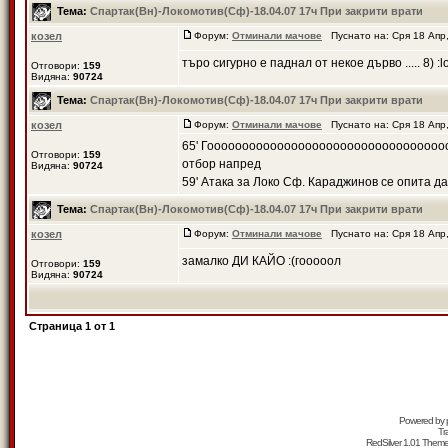
Тема:
Спартак(Вн)-Локомотив(Сф)-18.04.07 17ч При закрити врати
козел
Форум:
Отминали мачове
Пуснато на: Сря 18 Апр
търо сигурно е паднал от некое дърво ..... 8) :
Отговори:
159
Видяна:
90724
Тема:
Спартак(Вн)-Локомотив(Сф)-18.04.07 17ч При закрити врати
козел
Форум:
Отминали мачове
Пуснато на: Сря 18 Апр
65' Гоooooooooooooooooooooooooooooooooooo
Отговори:
159
отбор напред
Видяна:
90724
59' Атака за Локо Сф. Караджинов се опита да з
Тема:
Спартак(Вн)-Локомотив(Сф)-18.04.07 17ч При закрити врати
козел
Форум:
Отминали мачове
Пуснато на: Сря 18 Апр
замалко ДИ КАЙО :(гооооол
Отговори:
159
Видяна:
90724
Страница
1
от
1
Powered by
Tr
RedSilver 1.01 Them