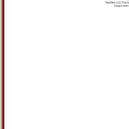
RedSilver 1.01 Them
Images were