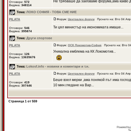
Не трябваше да заебваме форума,ама какво д
Отговори:
572
Видяна:
348114
Тема:
ЛОКО СОФИЯ - ТОВА СМЕ НИЕ
PILATA
Форум:
Централен форум
Пуснато на: Вто 04 Апр
Ти цял министър на икономиката имаше...
Отговори:
546
Видяна:
395874
Тема:
Други спортове
PILATA
Форум:
ОСК Локомотив-София
Пуснато на: Вто 04
Уникална емблема на КК Локомотив...
Отговори:
126
Видяна:
13635676
Тема:
Lokosf.info - новини и коментари и т.н.
PILATA
Форум:
Централен форум
Пуснато на: Вто 04 Апр
Беше взел мерки ,ама понякой път има господ и
Отговори:
419
10 мин.гледане на Вар...
Видяна:
307446
Страница
1
от
559
Powered by
Tr