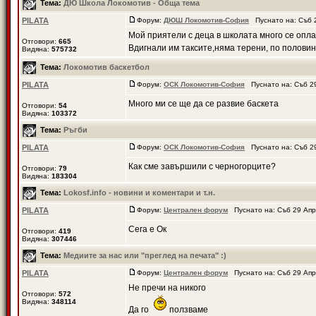
Тема:
ДЮ Школа Локомотив - Обща тема
PILATA
Форум:
ДЮШ Локомотив-София
Пуснато на: Съб 2
Мой приятели с деца в школата много се опла
Отговори:
665
Вдигнали им таксите,няма терени, по половин
Видяна:
575732
Тема:
Локомотив баскетбол
PILATA
Форум:
ОСК Локомотив-София
Пуснато на: Съб 29
Много ми се ще да се развие баскета
Отговори:
54
Видяна:
103372
Тема:
Ръгби
PILATA
Форум:
ОСК Локомотив-София
Пуснато на: Съб 29
Как сме завършили с черногорците?
Отговори:
79
Видяна:
183304
Тема:
Lokosf.info - новини и коментари и т.н.
PILATA
Форум:
Централен форум
Пуснато на: Съб 29 Апр
Сега е Ок
Отговори:
419
Видяна:
307446
Тема:
Медиите за нас или "преглед на печата" :)
PILATA
Форум:
Централен форум
Пуснато на: Съб 29 Апр
Не пречи на никого
Отговори:
572
Видяна:
348114
Да го
ползваме