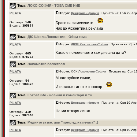
Тема:
ЛОКО СОФИЯ - ТОВА СМЕ НИЕ
PILATA
Форум:
Централен форум
Пуснато на: Съб 29 Апр
Отговори:
546
Браво на замесените
Видяна:
395874
Чак до Аржентина реклама
Тема:
ДЮ Школа Локомотив - Обща тема
PILATA
Форум:
ДЮШ Локомотив-София
Пуснато на: Сря 1
Какво е положението към днешна дата?
Отговори:
665
Видяна:
575732
Тема:
Локомотив баскетбол
PILATA
Форум:
ОСК Локомотив-София
Пуснато на: Сря 19
Много хубави екипи,
Отговори:
54
Видяна:
103372
И някакъв тигър е спонсор
Тема:
Lokosf.info - новини и коментари и т.н.
PILATA
Форум:
Централен форум
Пуснато на: Сря 19 Апр
Не ми отваря линка...
Отговори:
419
Видяна:
307446
Тема:
Медиите за нас или "преглед на печата" :)
PILATA
Форум:
Централен форум
Пуснато на: Сря 19 Апр