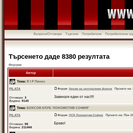
Въпроси/Отговори
Търсене
Потребители
Потребителски гр
Търсенето даде 8380 резултата
Форуми
Автор
Тема:
R I P Пинко
PILATA
Форум:
Архив на централния форум
Пуснато на: 
Завинаги един от нас!!!!
Отговори:
3
Видяна:
9145
Тема:
БОКСОВ КЛУБ 'ЛОКОМОТИВ СОФИЯ'
PILATA
Форум:
ОСК Локомотив-София
Пуснато на: Пон 2
Браво!
Отговори:
98
Видяна:
211466