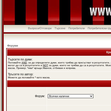
Въпроси/Отговори
Търсене
Потребители
Потребителски гр
Форуми
Кр
Търсете по думи:
Ползвайте
AND
, за да определите думи, които трябва да присъстват в резултатите,
могат да са в резултатите и
NOT
за думи, които не трябва да са в резултатите. Мож
маска. Пример: *ива* връща Иванов, отбивам и коприва.
Тръсете по автор:
Можете да ползвайте * като маска.
Форум: