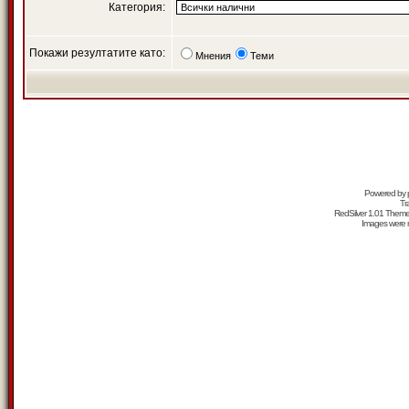
Категория:
Покажи резултатите като:
Мнения
Теми
Powered by
Tr
RedSilver 1.01 Them
Images were