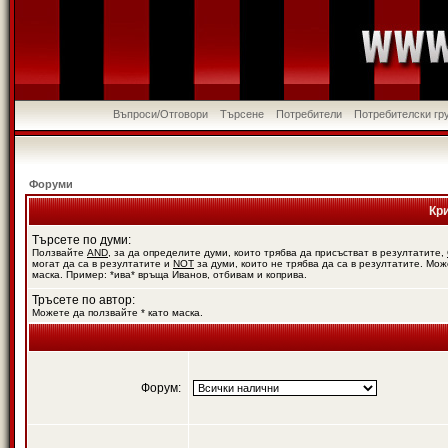
Въпроси/Отговори
Търсене
Потребители
Потребителски гр
Форуми
Кр
Търсете по думи:
Ползвайте
AND
, за да определите думи, които трябва да присъстват в резултатите,
могат да са в резултатите и
NOT
за думи, които не трябва да са в резултатите. Мож
маска. Пример: *ива* връща Иванов, отбивам и коприва.
Тръсете по автор:
Можете да ползвайте * като маска.
Форум: