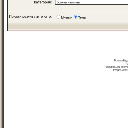
Категория:
Покажи резултатите като:
Мнения
Теми
Powered by
Tr
RedSilver 1.01 Them
Images were