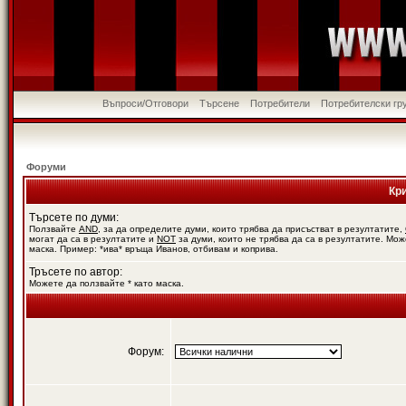
Въпроси/Отговори
Търсене
Потребители
Потребителски гр
Форуми
Кр
Търсете по думи:
Ползвайте
AND
, за да определите думи, които трябва да присъстват в резултатите,
могат да са в резултатите и
NOT
за думи, които не трябва да са в резултатите. Мож
маска. Пример: *ива* връща Иванов, отбивам и коприва.
Тръсете по автор:
Можете да ползвайте * като маска.
Форум: