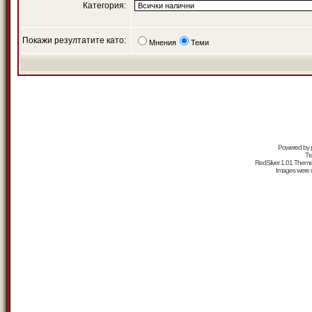
Категория:
Покажи резултатите като:
Мнения
Теми
Powered by
Tr
RedSilver 1.01 Them
Images were