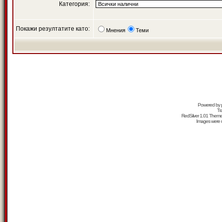
Категория:
Покажи резултатите като:
Мнения
Теми
Powered by
Tr
RedSilver 1.01 Them
Images were