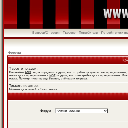
Въпроси/Отговори
Търсене
Потребители
Потребителски гр
Форуми
Кр
Търсете по думи:
Ползвайте
AND
, за да определите думи, които трябва да присъстват в резултатите,
могат да са в резултатите и
NOT
за думи, които не трябва да са в резултатите. Мож
маска. Пример: *ива* връща Иванов, отбивам и коприва.
Тръсете по автор:
Можете да ползвайте * като маска.
Форум: