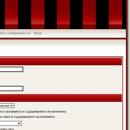
идите съобщенията си
Вход
 в заглавието и съдържанието на мненията
и само в съдържанието на мненията
одящ ред