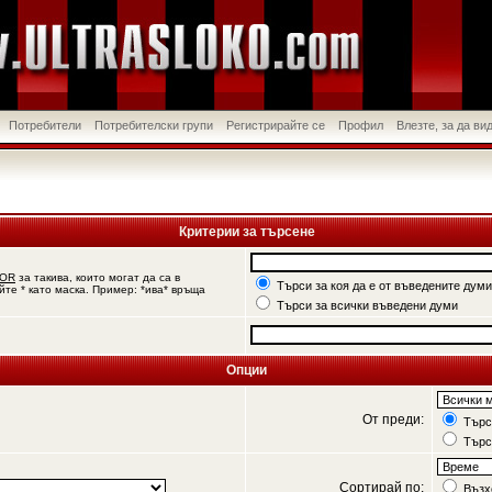
Потребители
Потребителски групи
Регистрирайте се
Профил
Влезте, за да в
Критерии за търсене
OR
за такива, които могат да са в
Търси за коя да е от въведените думи
йте * като маска. Пример: *ива* връща
Търси за всички въведени думи
Опции
От преди:
Търси
Търс
Сортирай по:
Възх