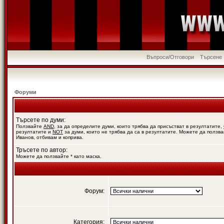
Въпроси/Отговори
Търсене
Форуми
Търсете по думи:
Ползвайте
AND
, за да определите думи, които трябва да присъстват в резултатите,
резултатите и
NOT
за думи, които не трябва да са в резултатите. Можете да ползва
Иванов, отбивам и коприва.
Тръсете по автор:
Можете да ползвайте * като маска.
Форум:
Категория: