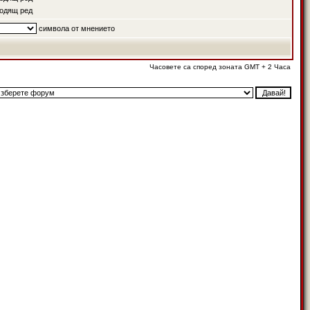
одящ ред
символа от мнението
Часовете са според зоната GMT + 2 Часа