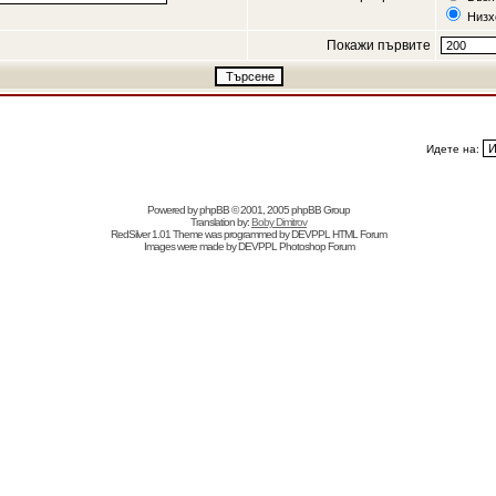
Низх
Покажи първите
Идете на:
Powered by
phpBB
© 2001, 2005 phpBB Group
Translation by:
Boby Dimitrov
RedSilver 1.01 Theme was programmed by
DEVPPL
HTML Forum
Images were made by
DEVPPL
Photoshop Forum