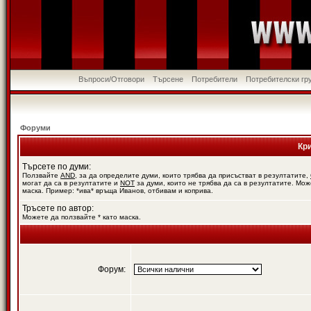
Въпроси/Отговори
Търсене
Потребители
Потребителски гр
Форуми
Кр
Търсете по думи:
Ползвайте
AND
, за да определите думи, които трябва да присъстват в резултатите,
могат да са в резултатите и
NOT
за думи, които не трябва да са в резултатите. Мож
маска. Пример: *ива* връща Иванов, отбивам и коприва.
Тръсете по автор:
Можете да ползвайте * като маска.
Форум: