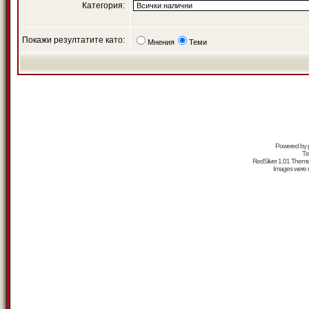
Категория:
Покажи резултатите като:
Мнения
Теми
Powered by
Tr
RedSilver 1.01 Them
Images were